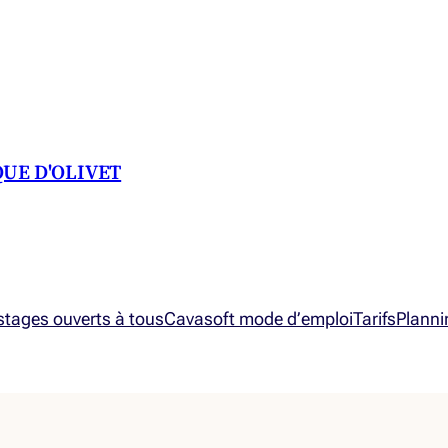
QUE D'OLIVET
 stages ouverts à tous
Cavasoft mode d’emploi
Tarifs
Planni