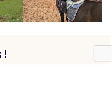
 !
re nous aider à nous améliorer !