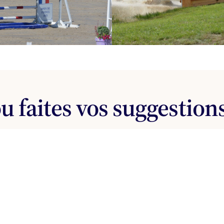
u faites vos suggestions
 nous suggérer des activités qui vous intéressent ou enco
ute !)
c’est ici