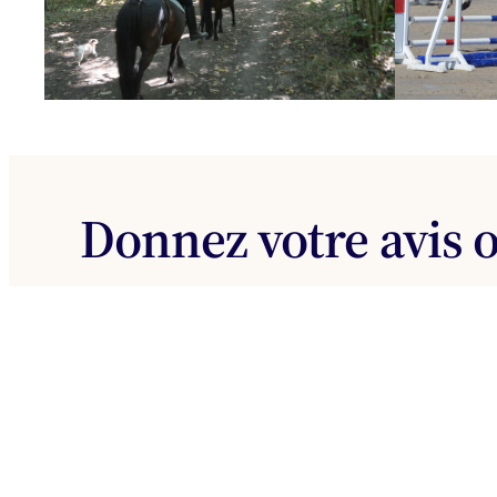
Donnez votre avis o
Que vous soyez déjà venus ou non n’hésitez pas à
Répondez à notre court questionnaire (moins d’1 min