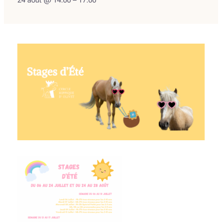
24 août @ 14:00
–
17:00