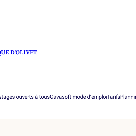
QUE D'OLIVET
 stages ouverts à tous
Cavasoft mode d’emploi
Tarifs
Planni