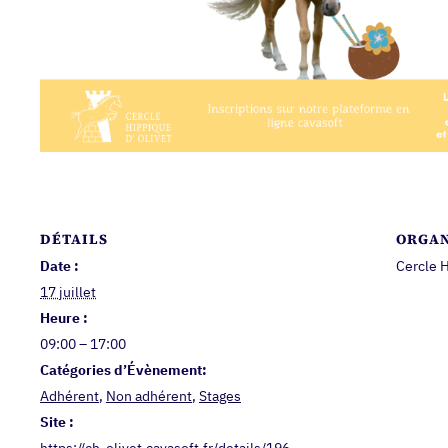
DÉTAILS
ORGAN
Date :
Cercle H
17 juillet
Heure :
09:00 – 17:00
Catégories d’Évènement:
Adhérent
,
Non adhérent
,
Stages
Site :
https://ch-olivet.cavasoft.fr/details/196