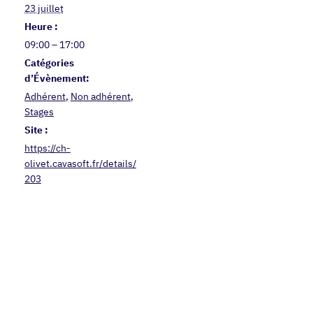
23 juillet
Heure :
09:00 – 17:00
Catégories
d’Évènement:
Adhérent
,
Non adhérent
,
Stages
Site :
https://ch-
olivet.cavasoft.fr/details/
203