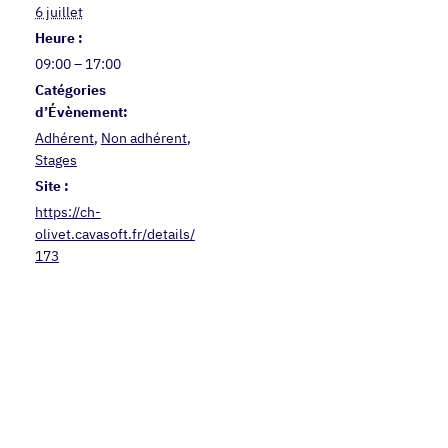
6 juillet
Heure :
09:00 – 17:00
Catégories
d’Évènement:
Adhérent
,
Non adhérent
,
Stages
Site :
https://ch-
olivet.cavasoft.fr/details/
173