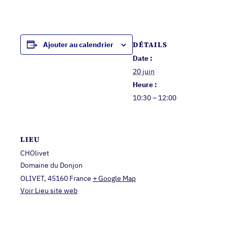
DÉTAILS
Ajouter au calendrier
Date :
20 juin
Heure :
10:30 – 12:00
LIEU
CHOlivet
Domaine du Donjon
OLIVET
,
45160
France
+ Google Map
Voir Lieu site web