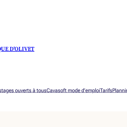
QUE D'OLIVET
 stages ouverts à tous
Cavasoft mode d’emploi
Tarifs
Planni