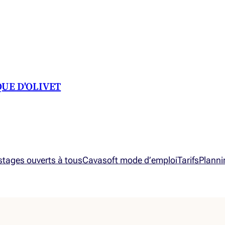
QUE D'OLIVET
 stages ouverts à tous
Cavasoft mode d’emploi
Tarifs
Planni